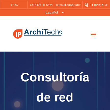
BLOG
CONTÁCTENOS
consulting@iparch
+1 (855)
583-
itechs.com
6757
Español
Consultoría
de red