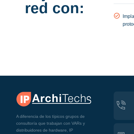
red con:
Impl
proto
A diferencia de los típicos grupos de
consultoría que trabajan con VARs y
distribuidores de hardware, IP