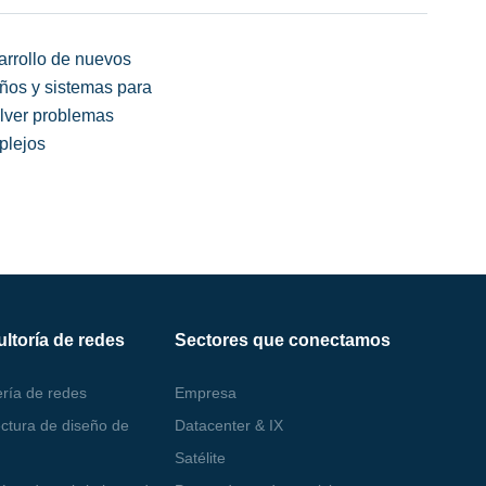
rrollo de nuevos
ños y sistemas para
lver problemas
plejos
ltoría de redes
Sectores que conectamos
ería de redes
Empresa
ectura de diseño de
Datacenter & IX
Satélite