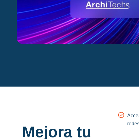
Acces
rede
Mejora tu