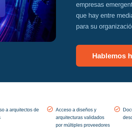
empresas emergente
que hay entre media
para su organizació
Hablemos 
o a arquitectos de
Acceso a diseños y
Doc
s
arquitecturas validados
desc
por múltiples proveedores