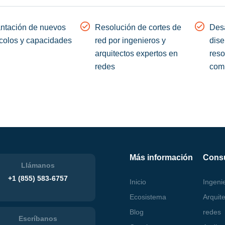
antación de nuevos
Resolución de cortes de
Desa
colos y capacidades
red por ingenieros y
dise
arquitectos expertos en
reso
redes
com
Más información
Consu
Llámanos
+1 (855)
583-6757
Inicio
Ingeni
Ecosistema
Arquit
Blog
redes
Escríbanos