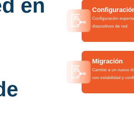
ed en
Configuració
Configuración experta
dispositivos de red.
Migración
Cambie a un nuevo d
con estabilidad y conf
de