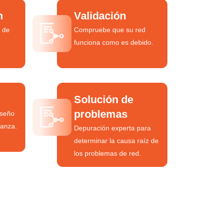
n
Validación
 de
Compruebe que su red
funciona como es debido.
Solución de
problemas
iseño
ianza.
Depuración experta para
determinar la causa raíz de
los problemas de red.